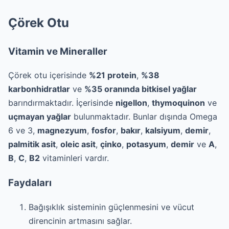
Çörek Otu
Vitamin ve Mineraller
Çörek otu içerisinde
%21 protein
,
%38
karbonhidratlar
ve
%35 oranında bitkisel yağlar
barındırmaktadır. İçerisinde
nigellon
,
thymoquinon
ve
uçmayan yağlar
bulunmaktadır. Bunlar dışında Omega
6 ve 3,
magnezyum
,
fosfor
,
bakır
,
kalsiyum
,
demir
,
palmitik asit
,
oleic asit
,
çinko
,
potasyum
,
demir
ve
A
,
B
,
C
,
B2
vitaminleri vardır.
Faydaları
Bağışıklık sisteminin güçlenmesini ve vücut
direncinin artmasını sağlar.