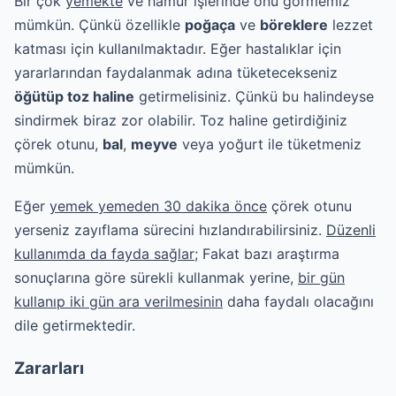
Bir çok
yemekte
ve hamur işlerinde onu görmemiz
mümkün. Çünkü özellikle
poğaça
ve
böreklere
lezzet
katması için kullanılmaktadır. Eğer hastalıklar için
yararlarından faydalanmak adına tüketecekseniz
öğütüp toz haline
getirmelisiniz. Çünkü bu halindeyse
sindirmek biraz zor olabilir. Toz haline getirdiğiniz
çörek otunu,
bal
,
meyve
veya yoğurt ile tüketmeniz
mümkün.
Eğer
yemek yemeden 30 dakika önce
çörek otunu
yerseniz zayıflama sürecini hızlandırabilirsiniz.
Düzenli
kullanımda da fayda sağlar
; Fakat bazı araştırma
sonuçlarına göre sürekli kullanmak yerine,
bir gün
kullanıp iki gün ara verilmesinin
daha faydalı olacağını
dile getirmektedir.
Zararları