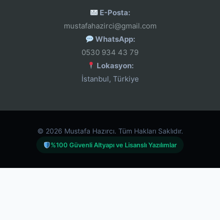
E-Posta:
mustafahazirci@gmail.com
WhatsApp:
0530 934 43 79
Lokasyon:
İstanbul, Türkiye
© 2026 Mustafa Hazırcı. Tüm Hakları Saklıdır.
%100 Güvenli Altyapı ve Lisanslı Yazılımlar