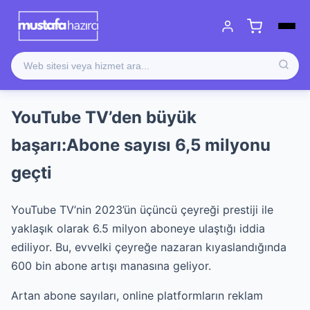
YouTube TV’den büyük
başarı:Abone sayısı 6,5 milyonu
geçti
YouTube TV’nin 2023’ün üçüncü çeyreği prestiji ile
yaklaşık olarak 6.5 milyon aboneye ulaştığı iddia
ediliyor. Bu, evvelki çeyreğe nazaran kıyaslandığında
600 bin abone artışı manasına geliyor.
Artan abone sayıları, online platformların reklam