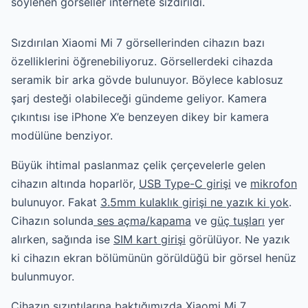
söylenen görseller internete sızdırıldı.
Sızdırılan Xiaomi Mi 7 görsellerinden cihazın bazı
özelliklerini öğrenebiliyoruz. Görsellerdeki cihazda
seramik bir arka gövde bulunuyor. Böylece kablosuz
şarj desteği olabileceği gündeme geliyor. Kamera
çıkıntısı ise iPhone X’e benzeyen dikey bir kamera
modülüne benziyor.
Büyük ihtimal paslanmaz çelik çerçevelerle gelen
cihazın altında hoparlör,
USB Type-C girişi
ve
mikrofon
bulunuyor. Fakat
3.5mm kulaklık girişi ne yazık ki yok
.
Cihazın solunda
ses açma/kapama
ve
güç tuşları
yer
alırken, sağında ise
SIM kart girişi
görülüyor. Ne yazık
ki cihazın ekran bölümünün görüldüğü bir görsel henüz
bulunmuyor.
Cihazın sızıntılarına baktığımızda Xiaomi Mi 7