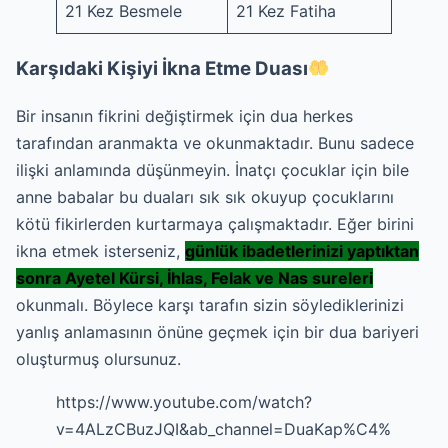
21 Kez Besmele
21 Kez Fatiha
Karşıdaki Kişiyi İkna Etme Duası
Bir insanın fikrini değiştirmek için dua herkes
tarafından aranmakta ve okunmaktadır. Bunu sadece
ilişki anlamında düşünmeyin. İnatçı çocuklar için bile
anne babalar bu duaları sık sık okuyup çocuklarını
kötü fikirlerden kurtarmaya çalışmaktadır. Eğer birini
ikna etmek isterseniz,
günlük ibadetlerinizi yaptıktan
sonra Ayetel Kürsi, İhlas, Felak ve Nas sureleri
okunmalı. Böylece karşı tarafın sizin söylediklerinizi
yanlış anlamasının önüne geçmek için bir dua bariyeri
oluşturmuş olursunuz.
https://www.youtube.com/watch?
v=4ALzCBuzJQI&ab_channel=DuaKap%C4%