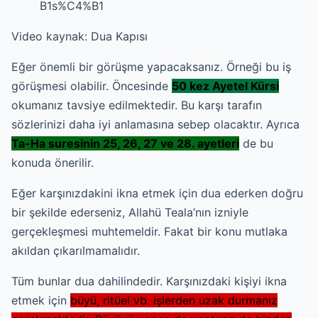
B1s%C4%B1
Video kaynak:
Dua Kapısı
Eğer önemli bir görüşme yapacaksanız. Örneği bu iş
görüşmesi olabilir. Öncesinde
50 kez Ayetel Kürsi
okumanız tavsiye edilmektedir. Bu karşı tarafın
sözlerinizi daha iyi anlamasına sebep olacaktır. Ayrıca
Ta-Ha suresinin 25, 26, 27 ve 28. ayetleri
de bu
konuda önerilir.
Eğer karşınızdakini ikna etmek için dua ederken doğru
bir şekilde ederseniz, Allahü Teala’nın izniyle
gerçekleşmesi muhtemeldir. Fakat bir konu mutlaka
akıldan çıkarılmamalıdır.
Tüm bunlar dua dahilindedir. Karşınızdaki kişiyi ikna
etmek için
büyü, ritüel vb. işlerden uzak durmanız