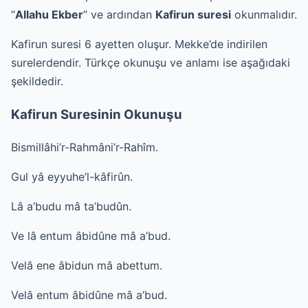
“
Allahu Ekber
” ve ardından
Kafirun suresi
okunmalıdır.
Kafirun suresi 6 ayetten oluşur. Mekke’de indirilen
surelerdendir. Türkçe okunuşu ve anlamı ise aşağıdaki
şekildedir.
Kafirun Suresinin Okunuşu
Bismillâhi’r-Rahmâni’r-Rahîm.
Gul yâ eyyuhe’l-kâfirûn.
Lâ a’budu mâ ta’budûn.
Ve lâ entum âbidûne mâ a’bud.
Velâ ene âbidun mâ abettum.
Velâ entum âbidûne mâ a’bud.