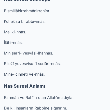
Bismillâhirrahmânirrahîm.
Kul e’ûżu birabbi-nnâs.
Meliki-nnâs.
İlâhi-nnâs.
Min şerri-lvesvâsi-lḣannâs.
Elleżî yuvesvisu fî sudûri-nnâs.
Mine-lcinneti ve-nnâs.
Nas Suresi Anlamı
Rahmân ve Rahîm olan Allah’ın adıyla.
De ki: İnsanların Rabbine sığınırım.