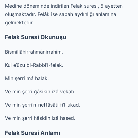
Medine döneminde indirilen Felak suresi, 5 ayetten
oluşmaktadır. Felâk ise sabah aydınlığı anlamına
gelmektedir.
Felak Suresi Okunuşu
Bismillâhirrahmânirrahîm.
Kul e’ûzu bi-Rabbi’l-felak.
Min şerri mâ halak.
Ve min şerri ğâsikın izâ vekab.
Ve min şerri’n-neffâsâti fi’l-ukad.
Ve min şerri hâsidin izâ hased.
Felak Suresi Anlamı