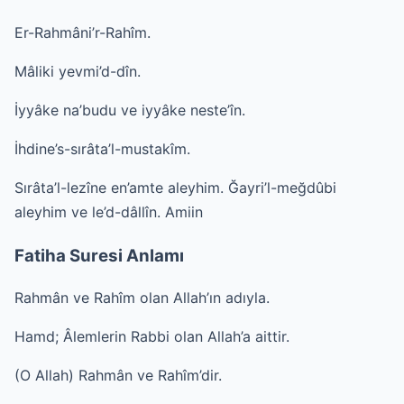
Er-Rahmâni’r-Rahîm.
Mâliki yevmi’d-dîn.
İyyâke na’budu ve iyyâke neste’în.
İhdine’s-sırâta’l-mustakîm.
Sırâta’l-lezîne en’amte aleyhim. Ğayri’l-meğdûbi
aleyhim ve le’d-dâllîn. Amiin
Fatiha Suresi Anlamı
Rahmân ve Rahîm olan Allah’ın adıyla.
Hamd; Âlemlerin Rabbi olan Allah’a aittir.
(O Allah) Rahmân ve Rahîm’dir.