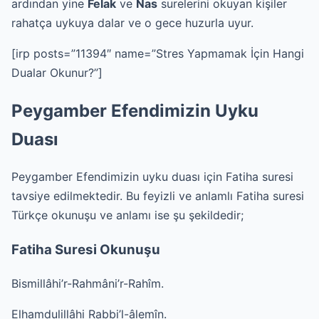
ardından yine
Felak
ve
Nas
surelerini okuyan kişiler
rahatça uykuya dalar ve o gece huzurla uyur.
[irp posts=”11394″ name=”Stres Yapmamak İçin Hangi
Dualar Okunur?”]
Peygamber Efendimizin Uyku
Duası
Peygamber Efendimizin uyku duası için Fatiha suresi
tavsiye edilmektedir. Bu feyizli ve anlamlı Fatiha suresi
Türkçe okunuşu ve anlamı ise şu şekildedir;
Fatiha Suresi Okunuşu
Bismillâhi’r-Rahmâni’r-Rahîm.
Elhamdulillâhi Rabbi’l-âlemîn.