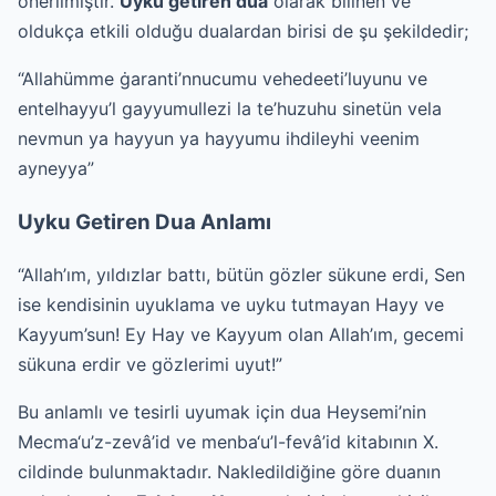
önerilmiştir.
Uyku getiren dua
olarak bilinen ve
oldukça etkili olduğu dualardan birisi de şu şekildedir;
“Allahümme ġaranti’nnucumu vehedeeti’luyunu ve
entelhayyu’l gayyumullezi la te’huzuhu sinetün vela
nevmun ya hayyun ya hayyumu ihdileyhi veenim
ayneyya”
Uyku Getiren Dua Anlamı
“Allah’ım, yıldızlar battı, bütün gözler sükune erdi, Sen
ise kendisinin uyuklama ve uyku tutmayan Hayy ve
Kayyum’sun! Ey Hay ve Kayyum olan Allah’ım, gecemi
sükuna erdir ve gözlerimi uyut!”
Bu anlamlı ve tesirli uyumak için dua Heysemi’nin
Mecma‘u’z-zevâ’id ve menba‘u’l-fevâ’id kitabının X.
cildinde bulunmaktadır. Nakledildiğine göre duanın