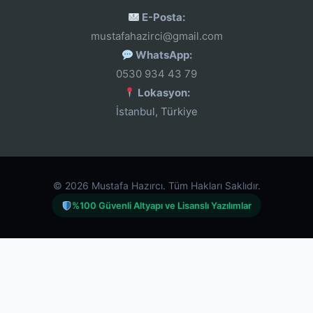
E-Posta:
mustafahazirci@gmail.com
WhatsApp:
0530 934 43 79
Lokasyon:
İstanbul, Türkiye
© 2026 Mustafa Hazırcı. Tüm Hakları Saklıdır.
%100 Güvenli Altyapı ve Lisanslı Yazılımlar