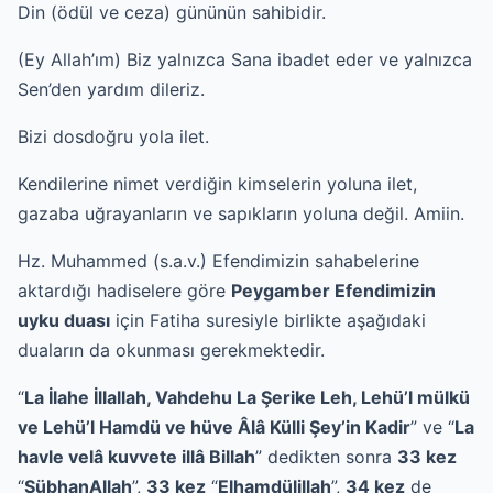
Din (ödül ve ceza) gününün sahibidir.
(Ey Allah’ım) Biz yalnızca Sana ibadet eder ve yalnızca
Sen’den yardım dileriz.
Bizi dosdoğru yola ilet.
Kendilerine nimet verdiğin kimselerin yoluna ilet,
gazaba uğrayanların ve sapıkların yoluna değil. Amiin.
Hz. Muhammed (s.a.v.) Efendimizin sahabelerine
aktardığı hadiselere göre
Peygamber Efendimizin
uyku duası
için Fatiha suresiyle birlikte aşağıdaki
duaların da okunması gerekmektedir.
“
La İlahe İllallah, Vahdehu La Şerike Leh, Lehü’l mülkü
ve Lehü’l Hamdü ve hüve Âlâ Külli Şey’in Kadir
” ve “
La
havle velâ kuvvete illâ Billah
” dedikten sonra
33 kez
“
SübhanAllah
”,
33 kez
“
Elhamdülillah
”,
34 kez
de