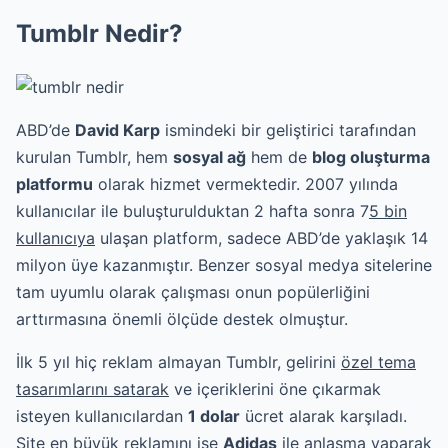
Tumblr Nedir?
ABD’de
David Karp
ismindeki bir geliştirici tarafından
kurulan Tumblr, hem
sosyal ağ
hem de
blog oluşturma
platformu
olarak hizmet vermektedir. 2007 yılında
kullanıcılar ile buluşturulduktan 2 hafta sonra 7
5 bin
kullanıcıya
ulaşan platform, sadece ABD’de yaklaşık 14
milyon üye kazanmıştır. Benzer sosyal medya sitelerine
tam uyumlu olarak çalışması onun popülerliğini
arttırmasına önemli ölçüde destek olmuştur.
İlk 5 yıl hiç reklam almayan Tumblr, gelirini
özel tema
tasarımlarını satarak
ve içeriklerini öne çıkarmak
isteyen kullanıcılardan
1 dolar
ücret alarak karşıladı.
Site en büyük reklamını ise
Adidas
ile anlaşma yaparak