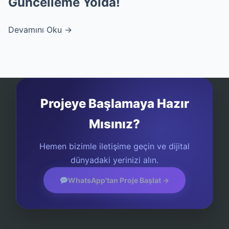
Güncelleme Yolda!
Devamını Oku →
Projeye Başlamaya Hazır
Mısınız?
Hemen bizimle iletişime geçin ve dijital
dünyadaki yerinizi alın.
WhatsApp'tan Proje Başlat →