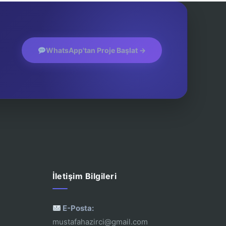
WhatsApp'tan Proje Başlat →
İletişim Bilgileri
E-Posta:
mustafahazirci@gmail.com