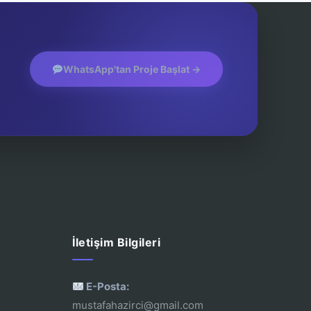
WhatsApp'tan Proje Başlat →
İletişim Bilgileri
E-Posta:
mustafahazirci@gmail.com