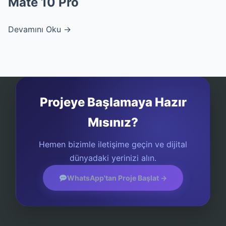
Mate 10 Pro
Devamını Oku →
Projeye Başlamaya Hazır
Mısınız?
Hemen bizimle iletişime geçin ve dijital
dünyadaki yerinizi alın.
WhatsApp'tan Proje Başlat →