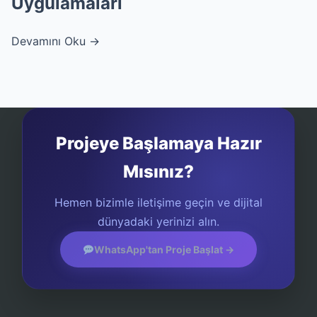
Uygulamaları
Devamını Oku →
Projeye Başlamaya Hazır
Mısınız?
Hemen bizimle iletişime geçin ve dijital
dünyadaki yerinizi alın.
WhatsApp'tan Proje Başlat →