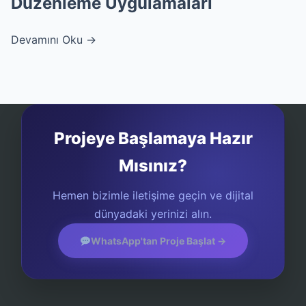
Düzenleme Uygulamaları
Devamını Oku →
Projeye Başlamaya Hazır
Mısınız?
Hemen bizimle iletişime geçin ve dijital
dünyadaki yerinizi alın.
WhatsApp'tan Proje Başlat →