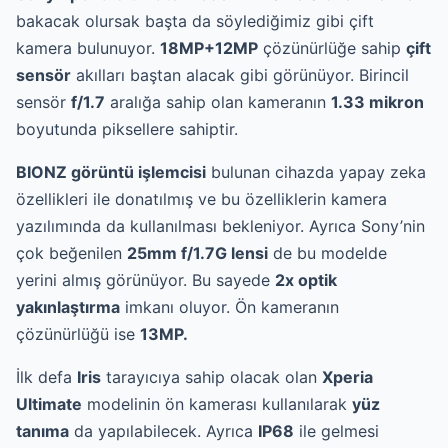
bakacak olursak başta da söylediğimiz gibi çift
kamera bulunuyor.
18MP+12MP
çözünürlüğe sahip
çift
sensör
akılları baştan alacak gibi görünüyor. Birincil
sensör
f/1.7
aralığa sahip olan kameranın
1.33 mikron
boyutunda piksellere sahiptir.
BIONZ görüntü işlemcisi
bulunan cihazda yapay zeka
özellikleri ile donatılmış ve bu özelliklerin kamera
yazılımında da kullanılması bekleniyor. Ayrıca Sony’nin
çok beğenilen
25mm f/1.7G lensi
de bu modelde
yerini almış görünüyor. Bu sayede
2x optik
yakınlaştırma
imkanı oluyor. Ön kameranın
çözünürlüğü ise
13MP.
İlk defa
Iris
tarayıcıya sahip olacak olan
Xperia
Ultimate
modelinin ön kamerası kullanılarak
yüz
tanıma
da yapılabilecek. Ayrıca
IP68
ile gelmesi