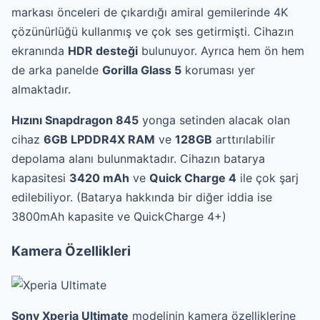
markası önceleri de çıkardığı amiral gemilerinde 4K
çözünürlüğü kullanmış ve çok ses getirmişti. Cihazın
ekranında
HDR desteği
bulunuyor. Ayrıca hem ön hem
de arka panelde
Gorilla Glass 5
koruması yer
almaktadır.
Hızını Snapdragon 845
yonga setinden alacak olan
cihaz
6GB LPDDR4X RAM
ve
128GB
arttırılabilir
depolama alanı bulunmaktadır. Cihazın batarya
kapasitesi
3420 mAh
ve
Quick Charge 4
ile çok şarj
edilebiliyor. (Batarya hakkında bir diğer iddia ise
3800mAh kapasite ve QuickCharge 4+)
Kamera Özellikleri
Sony Xperia Ultimate
modelinin kamera özelliklerine