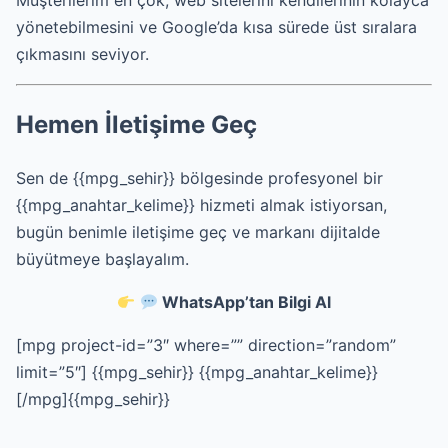
yönetebilmesini ve Google’da kısa sürede üst sıralara
çıkmasını seviyor.
Hemen İletişime Geç
Sen de {{mpg_sehir}} bölgesinde profesyonel bir
{{mpg_anahtar_kelime}} hizmeti almak istiyorsan,
bugün benimle iletişime geç ve markanı dijitalde
büyütmeye başlayalım.
WhatsApp’tan Bilgi Al
[mpg project-id=”3″ where=”” direction=”random”
limit=”5″]
{{mpg_sehir}} {{mpg_anahtar_kelime}}
[/mpg]{{mpg_sehir}}