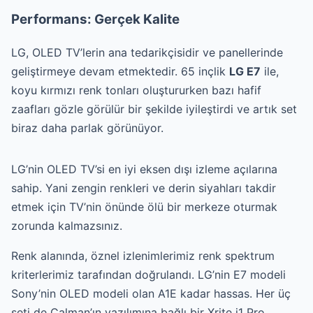
Performans: Gerçek Kalite
LG, OLED TV’lerin ana tedarikçisidir ve panellerinde
geliştirmeye devam etmektedir. 65 inçlik
LG E7
ile,
koyu kırmızı renk tonları oluştururken bazı hafif
zaafları gözle görülür bir şekilde iyileştirdi ve artık set
biraz daha parlak görünüyor.
LG’nin OLED TV’si en iyi eksen dışı izleme açılarına
sahip. Yani zengin renkleri ve derin siyahları takdir
etmek için TV’nin önünde ölü bir merkeze oturmak
zorunda kalmazsınız.
Renk alanında, öznel izlenimlerimiz renk spektrum
kriterlerimiz tarafından doğrulandı. LG’nin E7 modeli
Sony’nin OLED modeli olan A1E kadar hassas. Her üç
seti de Calman’ın yazılımına bağlı bir Xrite i1 Pro