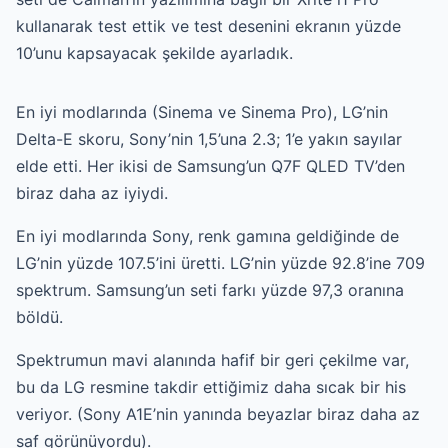
kullanarak test ettik ve test desenini ekranın yüzde
10’unu kapsayacak şekilde ayarladık.
En iyi modlarında (Sinema ve Sinema Pro), LG’nin
Delta-E skoru, Sony’nin 1,5’una 2.3; 1’e yakın sayılar
elde etti. Her ikisi de Samsung’un Q7F QLED TV’den
biraz daha az iyiydi.
En iyi modlarında Sony, renk gamına geldiğinde de
LG’nin yüzde 107.5’ini üretti. LG’nin yüzde 92.8’ine 709
spektrum. Samsung’un seti farkı yüzde 97,3 oranına
böldü.
Spektrumun mavi alanında hafif bir geri çekilme var,
bu da LG resmine takdir ettiğimiz daha sıcak bir his
veriyor. (Sony A1E’nin yanında beyazlar biraz daha az
saf görünüyordu).