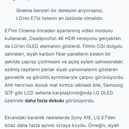
Sinema benzeri bir deneyim arıyorsanız,
LG’nin E7’si listenin en üstünde olmalıdır.
E7’nin Cinema önceden ayarlanmış video modunu
kullanarak, Deadpool’un 4K HDR versiyonu gerçekten
de LG’nin OLED elemanını gösterdi. Filmin CGI dolgulu
sahneleri, siyah karbon fiber panellerin keskin bir
şekilde çapraz çizilmesini ve açılış eylem sahnesindeki
ezilmiş taşıtların parlak siyah yansımalarını gösteren
gevreklik ve görüntü ayrıntılarıyla çarpıcı görünüyordu.
Anti hero’nun donuk mat kırmızı elbisesi bile, Samsung
Q7F gibi LCD setlerle karşılaştırıldığında LG OLED
üzerinde
daha fazla dokulu
görünüyordu.
Ekrandaki karanlık nesnelerde Sony A1E, LG E7’den
biraz daha fazla ayrıntı ortaya koydu. Örneğin, siyah