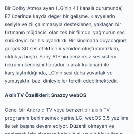
Bir Dolby Atmos ayarı (LG’nin 4.1 kanallı durumunda)
E7 üzerinde kayda değer bir gelişme. Klavyelerin
sesiyle ve zil çalınmasıyla desteklenen, yaklaşan bir
fırtınanın müjdecisi olan tek bir filmde, yağmurun sesi
sürükleyici bir his uyandırdı. Bir sinemada duyacağınız
gerçek 3D ses efektlerini yeniden oluşturamazken,
oldukça hoştu. Sony A1E’nin benzersiz ses sistemi
(ekranın kendisini hoparlör olarak kullanan) ile
karşılaştırıldığında, LG’nin sesi daha yuvarlak ve
yumuşaktır, bazı dinleyiciler tercih edebilmektedir.
Akıllı TV Özellikleri: Snazzy webOS
Genel bir Android TV veya benzeri bir akıllı TV
programını benimsemek yerine LG, webOS 3.5 yazılımı
ile tek başına devam ediyor. Düzenli olmayan ve
gezinmek için nispeten kolay, hızlı ve şık bir kullanıcı