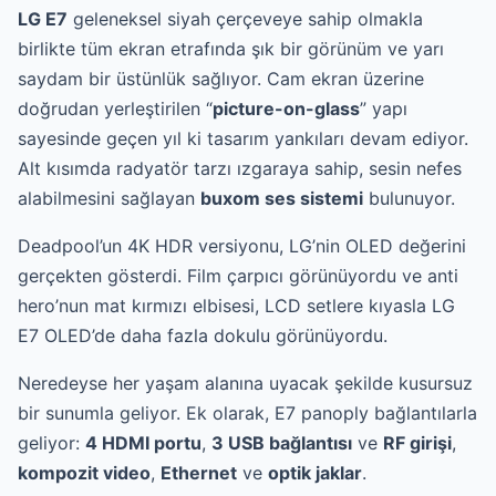
LG E7
geleneksel siyah çerçeveye sahip olmakla
birlikte tüm ekran etrafında şık bir görünüm ve yarı
saydam bir üstünlük sağlıyor. Cam ekran üzerine
doğrudan yerleştirilen “
picture-on-glass
” yapı
sayesinde geçen yıl ki tasarım yankıları devam ediyor.
Alt kısımda radyatör tarzı ızgaraya sahip, sesin nefes
alabilmesini sağlayan
buxom ses sistemi
bulunuyor.
Deadpool’un 4K HDR versiyonu, LG’nin OLED değerini
gerçekten gösterdi. Film çarpıcı görünüyordu ve anti
hero’nun mat kırmızı elbisesi, LCD setlere kıyasla LG
E7 OLED’de daha fazla dokulu görünüyordu.
Neredeyse her yaşam alanına uyacak şekilde kusursuz
bir sunumla geliyor. Ek olarak, E7 panoply bağlantılarla
geliyor:
4 HDMI portu
,
3 USB bağlantısı
ve
RF girişi
,
kompozit video
,
Ethernet
ve
optik jaklar
.