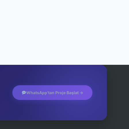
WhatsApp'tan Proje Başlat →