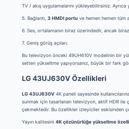
TV / akış uygulamalarını yükleyebilirsiniz. Ayrıca 
5. Bağlantı,
3 HMDI portu
ve hemen hemen tüm am
6. Ses, ortalamanın biraz üzerindedir, ancak biraz
7. Geniş görüş açıları.
Bu televizyon önceki 49UH610V modelinin bir yük
setten yükseltme yapıyorsanız, büyük bir fark gör
LG 43UJ630V Özellikleri
LG 43UJ630V
4K paneli sayesinde kullanıcıların
sunmak için tasarlanan televizyon, aktif HDR il
çekmektedir. Bu özellikler izleyiciler eskisinden 
Yayın kalitesini
4K çözünürlüğe yükseltme özelli