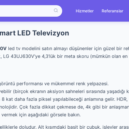
Hizmetler
Referanslar
mart LED Televizyon
30V
led tv modelini satın almayı düşünenler için güzel bir r
, LG 43UJ630V’ye 4,3’lük bir meta skoru (mümkün olan en 
m görüntü performansı ve mükemmel renk yelpazesi.
yebilir (birçok ekranın aksiyon sahneleri sırasında yaşadığı k
8 kat daha fazla piksel yapılabileceği anlamına gelir. HDR, e
knolojidir. Çok fazla dikkat çekmese de, 4k gibi bir anlaşm
r vermek için aşağıdaki görsele bakın.
zelliklerle doludur. Alt kısımdaki basit bir çubuk, işlevler a