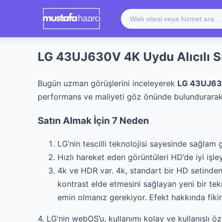
LG 43UJ630V 4K Uydu Alıcılı S
Bugün uzman görüşlerini inceleyerek
LG 43UJ6
performans ve maliyeti göz önünde bulundurarak
Satın Almak İçin 7 Neden
LG’nin tescilli teknolojisi sayesinde sağla
Hızlı hareket eden görüntüleri HD’de iyi işle
4k ve HDR var. 4k, standart bir HD setinden 
kontrast elde etmesini sağlayan yeni bir te
emin olmanız gerekiyor. Efekt hakkında fiki
4. LG’nin webOS’u, kullanımı kolay ve kullanışlı ö