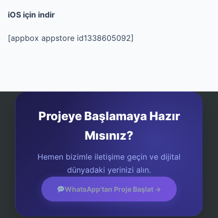
iOS için indir
[appbox appstore id1338605092]
Projeye Başlamaya Hazır
Mısınız?
Hemen bizimle iletişime geçin ve dijital
dünyadaki yerinizi alın.
WhatsApp'tan Proje Başlat →