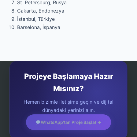
St. Petersburg, Rusya
Cakarta, Endonezya
İstanbul, Türkiye
Barselona, İspanya
Projeye Başlamaya Hazır
Mısınız?
Hemen bizimle iletişime geçin ve dijital
dünyadaki yerinizi alın.
WhatsApp'tan Proje Başlat →