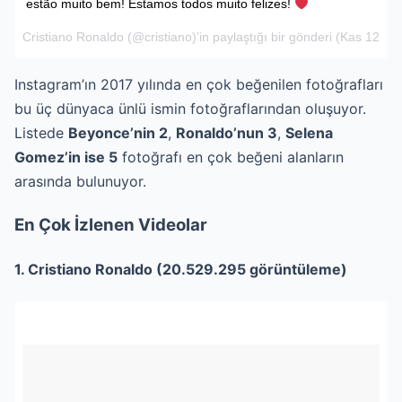
estão muito bem! Estamos todos muito felizes!
Cristiano Ronaldo
(@cristiano)’in paylaştığı bir gönderi (
Kas 12, 20
Instagram’ın 2017 yılında en çok beğenilen fotoğrafları
bu üç dünyaca ünlü ismin fotoğraflarından oluşuyor.
Listede
Beyonce’nin 2
,
Ronaldo’nun 3
,
Selena
Gomez’in ise 5
fotoğrafı en çok beğeni alanların
arasında bulunuyor.
En Çok İzlenen Videolar
1. Cristiano Ronaldo (20.529.295 görüntüleme)