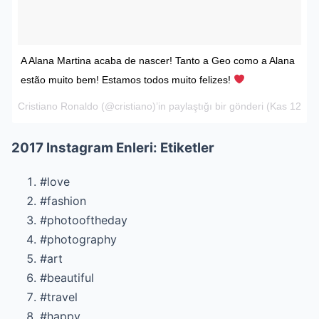
A Alana Martina acaba de nascer! Tanto a Geo como a Alana
estão muito bem! Estamos todos muito felizes!
Cristiano Ronaldo
(@cristiano)’in paylaştığı bir gönderi (
Kas 12, 20
2017 Instagram Enleri: Etiketler
#love
#fashion
#photooftheday
#photography
#art
#beautiful
#travel
#happy