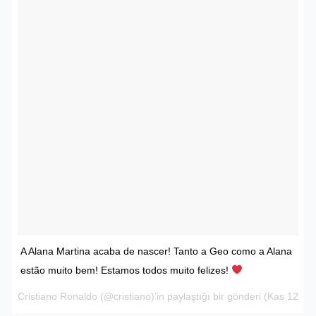
A Alana Martina acaba de nascer! Tanto a Geo como a Alana
estão muito bem! Estamos todos muito felizes!
Cristiano Ronaldo
(@cristiano)’in paylaştığı bir gönderi (
Kas 12, 20