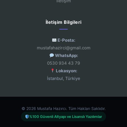
İletişim
İletişim Bilgileri
E-Posta:
mustafahazirci@gmail.com
WhatsApp:
0530 934 43 79
Lokasyon:
İstanbul, Türkiye
© 2026 Mustafa Hazırcı. Tüm Hakları Saklıdır.
%100 Güvenli Altyapı ve Lisanslı Yazılımlar