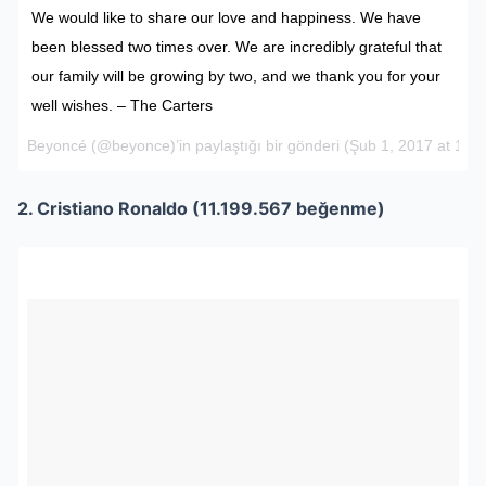
We would like to share our love and happiness. We have
been blessed two times over. We are incredibly grateful that
our family will be growing by two, and we thank you for your
well wishes. – The Carters
Beyoncé
(@beyonce)’in paylaştığı bir gönderi (
Şub 1, 2017 at 10:
2. Cristiano Ronaldo (11.199.567 beğenme)