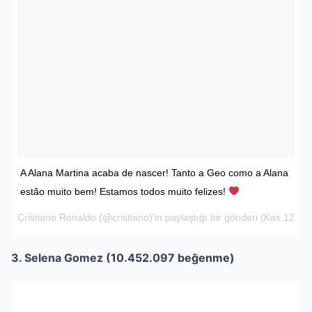
A Alana Martina acaba de nascer! Tanto a Geo como a Alana
estão muito bem! Estamos todos muito felizes!
Cristiano Ronaldo
(@cristiano)’in paylaştığı bir gönderi (
Kas 12, 20
3. Selena Gomez (10.452.097 beğenme)