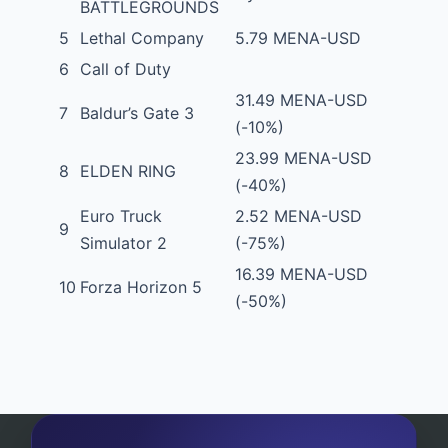
BATTLEGROUNDS
5
Lethal Company
5.79 MENA-USD
6
Call of Duty
31.49 MENA-USD
7
Baldur’s Gate 3
(-10%)
23.99 MENA-USD
8
ELDEN RING
(-40%)
Euro Truck
2.52 MENA-USD
9
Simulator 2
(-75%)
16.39 MENA-USD
10
Forza Horizon 5
(-50%)