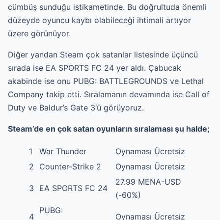
cümbüş sunduğu istikametinde. Bu doğrultuda önemli
düzeyde oyuncu kaybı olabileceği ihtimali artıyor
üzere görünüyor.
Diğer yandan Steam çok satanlar listesinde üçüncü
sırada ise EA SPORTS FC 24 yer aldı. Çabucak
akabinde ise onu PUBG: BATTLEGROUNDS ve Lethal
Company takip etti. Sıralamanın devamında ise Call of
Duty ve Baldur’s Gate 3‘ü görüyoruz.
Steam’de en çok satan oyunların sıralaması şu halde;
1
War Thunder
Oynaması Ücretsiz
2
Counter-Strike 2
Oynaması Ücretsiz
27.99 MENA-USD
3
EA SPORTS FC 24
(-60%)
PUBG:
4
Oynaması Ücretsiz