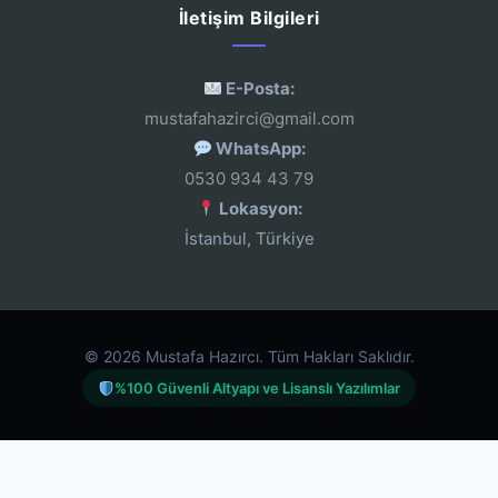
İletişim Bilgileri
E-Posta:
mustafahazirci@gmail.com
WhatsApp:
0530 934 43 79
Lokasyon:
İstanbul, Türkiye
© 2026 Mustafa Hazırcı. Tüm Hakları Saklıdır.
%100 Güvenli Altyapı ve Lisanslı Yazılımlar