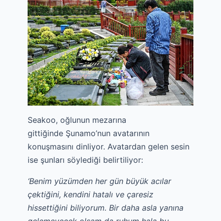
Seakoo, oğlunun mezarına
gittiğinde Şunamo’nun avatarının
konuşmasını dinliyor. Avatardan gelen sesin
ise şunları söylediği belirtiliyor:
‘Benim yüzümden her gün büyük acılar
çektiğini, kendini hatalı ve çaresiz
hissettiğini biliyorum. Bir daha asla yanına
gelemeyecek olsam da ruhum hala bu