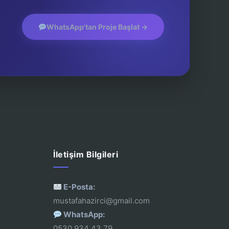
WhatsApp'tan Proje Başlat →
İletişim Bilgileri
E-Posta:
mustafahazirci@gmail.com
WhatsApp:
0530 934 43 79