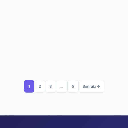
1
2
3
…
5
Sonraki →