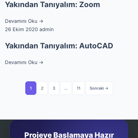
Yakından Tanıyalım: Zoom
Devamını Oku →
26 Ekim 2020
admin
Yakından Tanıyalım: AutoCAD
Devamını Oku →
1
2
3
…
11
Sonraki →
Projeye Başlamaya Hazır